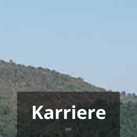
Karriere
bei